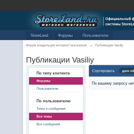
StoreLand
Форумы
Пользователи
Форум владельцев интернет-магазинов
→
Публикации Vasiliy
Публикации Vasiliy
Сортировать
дате о
По типу контента
Форумы
По вашему запросу нич
Пользователи
По пользователю
Темы и сообщения
Все темы
Все сообщения