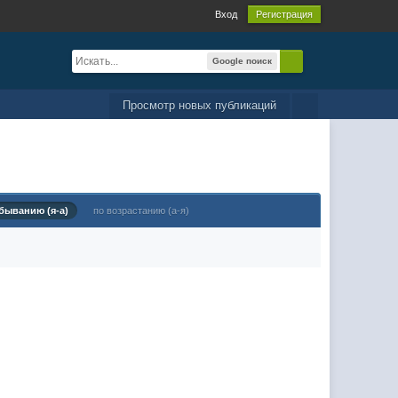
Вход
Регистрация
Google поиск
Просмотр новых публикаций
быванию (я-а)
по возрастанию (а-я)