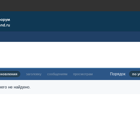
Порядок
бновления
заголовку
сообщениям
просмотрам
по у
его не найдено.