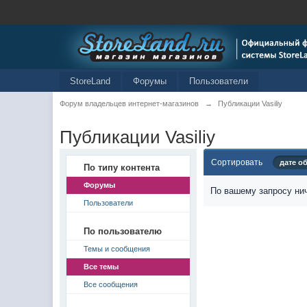
StoreLand
Форумы
Пользователи
Форум владельцев интернет-магазинов
→
Публикации Vasiliy
Публикации Vasiliy
Сортировать
дате о
По типу контента
Форумы
По вашему запросу нич
Пользователи
По пользователю
Темы и сообщения
Все темы
Все сообщения