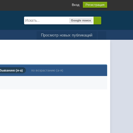
Вход
Регистрация
Google поиск
Просмотр новых публикаций
быванию (я-а)
по возрастанию (а-я)