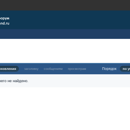
Порядок
бновления
заголовку
сообщениям
просмотрам
по у
его не найдено.