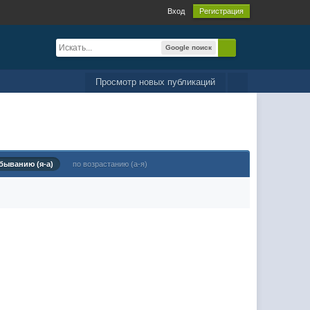
Вход
Регистрация
Google поиск
Просмотр новых публикаций
быванию (я-а)
по возрастанию (а-я)