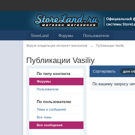
StoreLand
Форумы
Пользователи
Форум владельцев интернет-магазинов
→
Публикации Vasiliy
Публикации Vasiliy
Сортировать
дате о
По типу контента
Форумы
По вашему запросу нич
Пользователи
По пользователю
Темы и сообщения
Все темы
Все сообщения