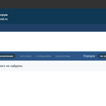
Порядок
бновления
заголовку
сообщениям
просмотрам
по у
его не найдено.