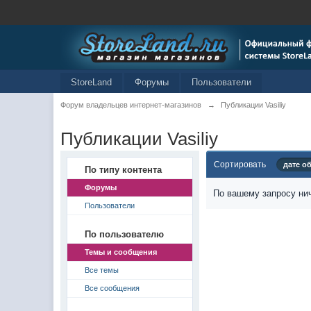
StoreLand
Форумы
Пользователи
Форум владельцев интернет-магазинов
→
Публикации Vasiliy
Публикации Vasiliy
Сортировать
дате о
По типу контента
Форумы
По вашему запросу нич
Пользователи
По пользователю
Темы и сообщения
Все темы
Все сообщения