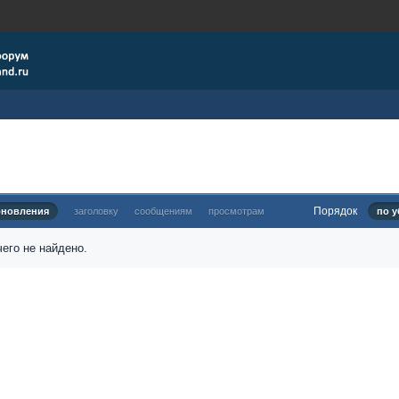
Порядок
бновления
заголовку
сообщениям
просмотрам
по у
его не найдено.