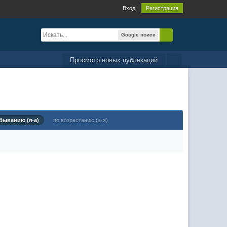
Вход
Регистрация
Google поиск
Просмотр новых публикаций
быванию (я-а)
по возрастанию (а-я)