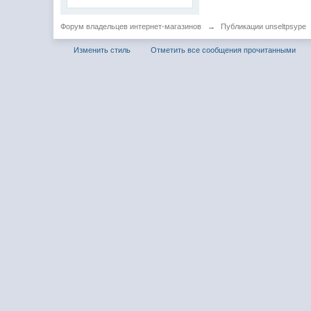
Форум владельцев интернет-магазинов
→
Публикации unseltpsype
Изменить стиль
Отметить все сообщения прочитанными