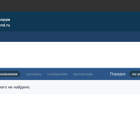
Порядок
бновления
заголовку
сообщениям
просмотрам
по у
его не найдено.