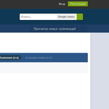
Вход
Регистрация
Google поиск
Просмотр новых публикаций
быванию (я-а)
по возрастанию (а-я)