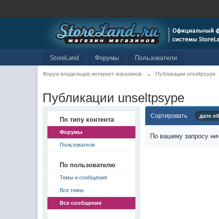
StoreLand
Форумы
Пользователи
Форум владельцев интернет-магазинов
→
Публикации unseltpsype
Публикации unseltpsype
Сортировать
дате о
По типу контента
Форумы
По вашему запросу нич
Пользователи
По пользователю
Темы и сообщения
Все темы
Все сообщения