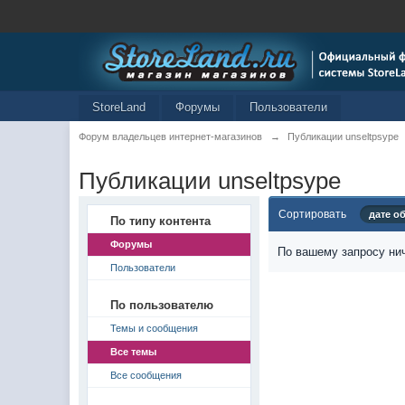
StoreLand
Форумы
Пользователи
Форум владельцев интернет-магазинов
→
Публикации unseltpsype
Публикации unseltpsype
Сортировать
дате о
По типу контента
Форумы
По вашему запросу нич
Пользователи
По пользователю
Темы и сообщения
Все темы
Все сообщения