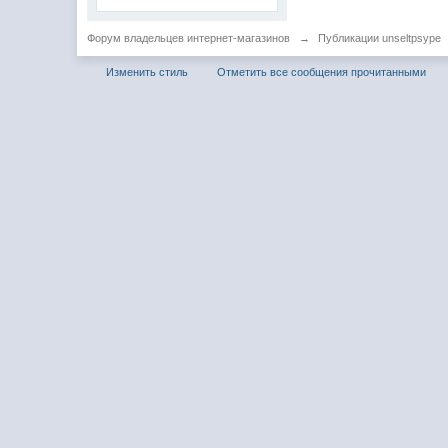
Форум владельцев интернет-магазинов
→
Публикации unseltpsype
Изменить стиль
Отметить все сообщения прочитанными