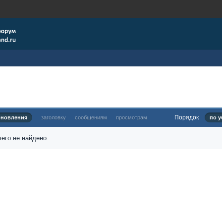
Порядок
бновления
заголовку
сообщениям
просмотрам
по у
его не найдено.