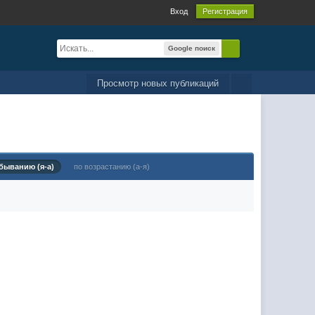
Вход
Регистрация
Google поиск
Просмотр новых публикаций
быванию (я-а)
по возрастанию (а-я)