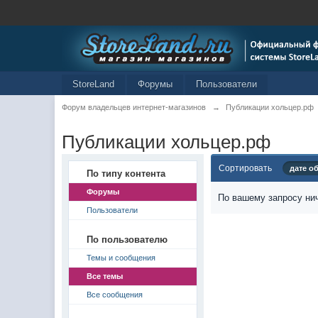
StoreLand
Форумы
Пользователи
Форум владельцев интернет-магазинов
→
Публикации хольцер.рф
Публикации хольцер.рф
Сортировать
дате о
По типу контента
Форумы
По вашему запросу нич
Пользователи
По пользователю
Темы и сообщения
Все темы
Все сообщения