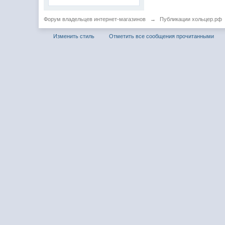
Форум владельцев интернет-магазинов
→
Публикации хольцер.рф
Изменить стиль
Отметить все сообщения прочитанными