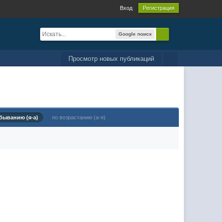
Вход
Регистрация
Google поиск
Просмотр новых публикаций
быванию (я-а)
по возрастанию (а-я)