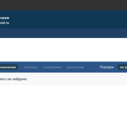
Порядок
бновления
заголовку
сообщениям
просмотрам
по у
его не найдено.