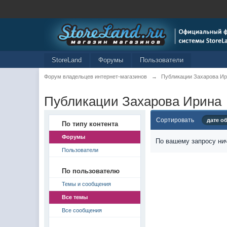
StoreLand
Форумы
Пользователи
Форум владельцев интернет-магазинов
→
Публикации Захарова И
Публикации Захарова Ирина
Сортировать
дате о
По типу контента
Форумы
По вашему запросу нич
Пользователи
По пользователю
Темы и сообщения
Все темы
Все сообщения