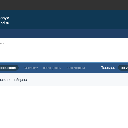
рина
Порядок
бновления
заголовку
сообщениям
просмотрам
по у
его не найдено.