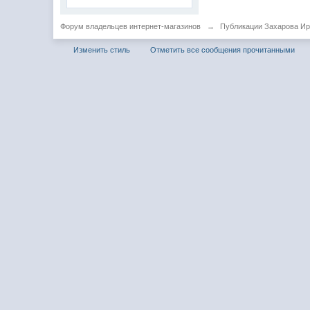
Форум владельцев интернет-магазинов
→
Публикации Захарова И
Изменить стиль
Отметить все сообщения прочитанными