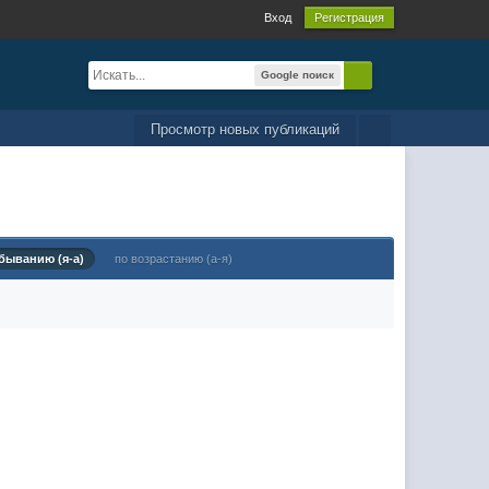
Вход
Регистрация
Google поиск
Просмотр новых публикаций
быванию (я-а)
по возрастанию (а-я)