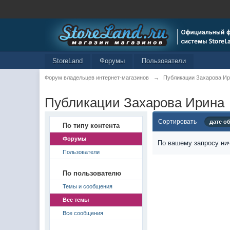
StoreLand
Форумы
Пользователи
Форум владельцев интернет-магазинов
→
Публикации Захарова И
Публикации Захарова Ирина
Сортировать
дате о
По типу контента
Форумы
По вашему запросу нич
Пользователи
По пользователю
Темы и сообщения
Все темы
Все сообщения