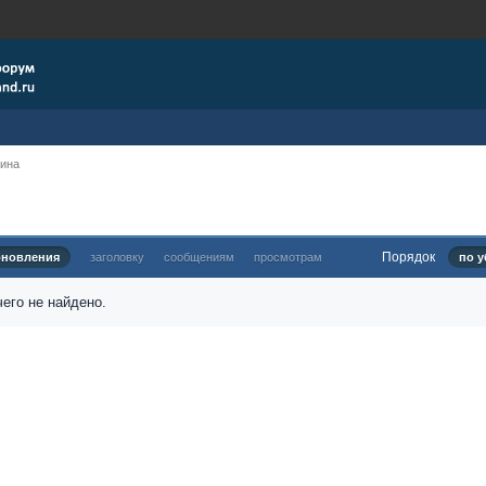
рина
Порядок
бновления
заголовку
сообщениям
просмотрам
по у
его не найдено.