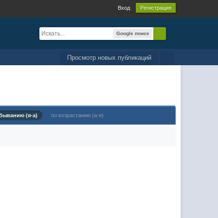
Вход
Регистрация
Google поиск
Просмотр новых публикаций
быванию (я-а)
по возрастанию (а-я)