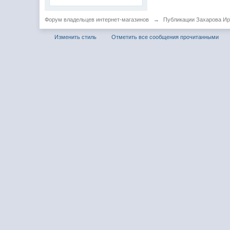
Форум владельцев интернет-магазинов
→
Публикации Захарова И
Изменить стиль
Отметить все сообщения прочитанными