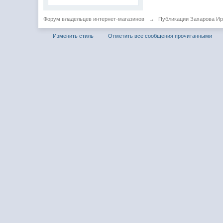
Форум владельцев интернет-магазинов
→
Публикации Захарова И
Изменить стиль
Отметить все сообщения прочитанными