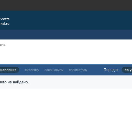
рина
Порядок
бновления
заголовку
сообщениям
просмотрам
по у
его не найдено.