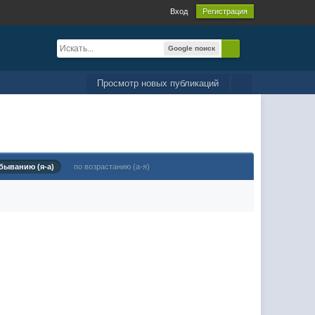
Вход
Регистрация
Google поиск
Просмотр новых публикаций
быванию (я-а)
по возрастанию (а-я)