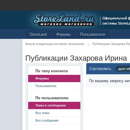
StoreLand
Форумы
Пользователи
Форум владельцев интернет-магазинов
→
Публикации Захарова И
Публикации Захарова Ирина
Сортировать
дате о
По типу контента
Форумы
По вашему запросу нич
Пользователи
По пользователю
Темы и сообщения
Все темы
Все сообщения