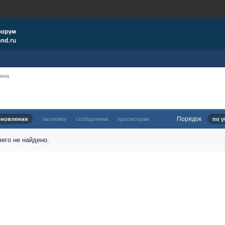
рина
Порядок
бновления
заголовку
сообщениям
просмотрам
по у
его не найдено.