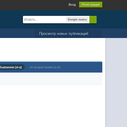
Вход
Регистрация
Google поиск
Просмотр новых публикаций
быванию (я-а)
по возрастанию (а-я)