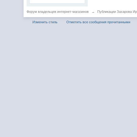
Форум владельцев интернет-магазинов
→
Публикации Захарова И
Изменить стиль
Отметить все сообщения прочитанными