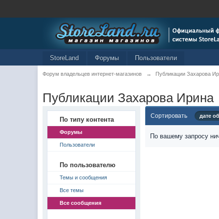
StoreLand
Форумы
Пользователи
Форум владельцев интернет-магазинов
→
Публикации Захарова И
Публикации Захарова Ирина
Сортировать
дате о
По типу контента
Форумы
По вашему запросу нич
Пользователи
По пользователю
Темы и сообщения
Все темы
Все сообщения