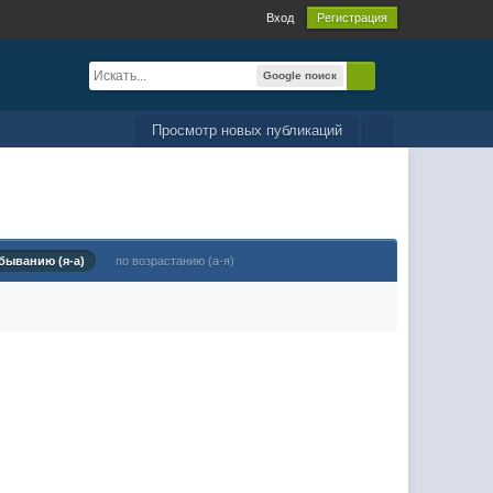
Вход
Регистрация
Google поиск
Просмотр новых публикаций
быванию (я-а)
по возрастанию (а-я)