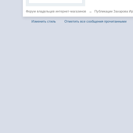
Форум владельцев интернет-магазинов
→
Публикации Захарова И
Изменить стиль
Отметить все сообщения прочитанными