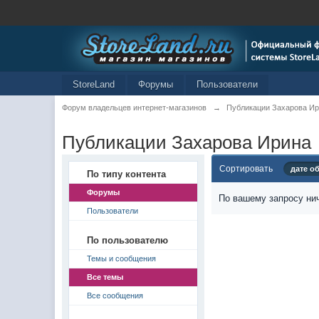
StoreLand
Форумы
Пользователи
Форум владельцев интернет-магазинов
→
Публикации Захарова И
Публикации Захарова Ирина
Сортировать
дате о
По типу контента
Форумы
По вашему запросу нич
Пользователи
По пользователю
Темы и сообщения
Все темы
Все сообщения