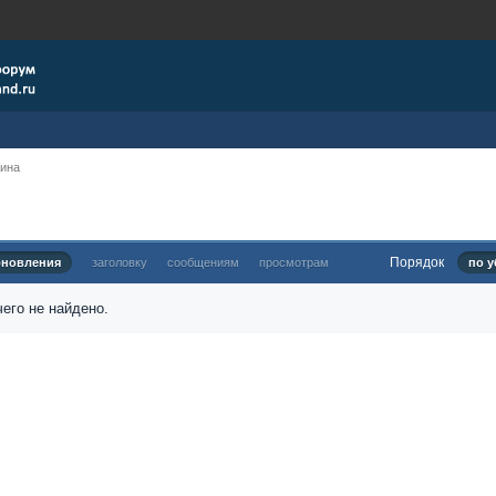
рина
Порядок
бновления
заголовку
сообщениям
просмотрам
по у
его не найдено.