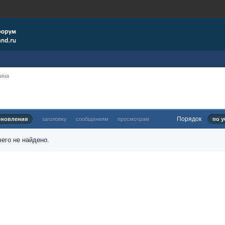
рина
Порядок
бновления
заголовку
сообщениям
просмотрам
по у
его не найдено.