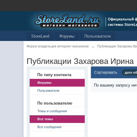
StoreLand
Форумы
Пользователи
Форум владельцев интернет-магазинов
→
Публикации Захарова И
Публикации Захарова Ирина
Сортировать
дате о
По типу контента
Форумы
По вашему запросу нич
Пользователи
По пользователю
Темы и сообщения
Все темы
Все сообщения