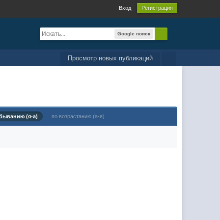
Вход
Регистрация
Google поиск
Просмотр новых публикаций
быванию (я-а)
по возрастанию (а-я)