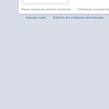
Форум владельцев интернет-магазинов
→
Публикации Захарова И
Изменить стиль
Отметить все сообщения прочитанными