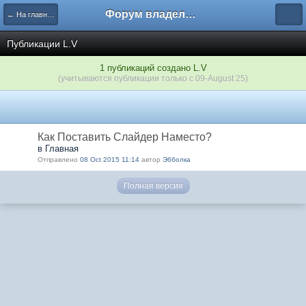
Форум владельцев интернет-магазинов
← На главную
Публикации L.V
1 публикаций создано L.V
(учитываются публикации только с 09-August 25)
Как Поставить Слайдер Наместо?
в Главная
Отправлено
08 Oct 2015 11:14
автор
Эбболка
Полная версия