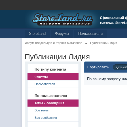
StoreLand
Форумы
Пользователи
Форум владельцев интернет-магазинов
→
Публикации Лидия
Публикации Лидия
Сортировать
дате о
По типу контента
Форумы
По вашему запросу нич
Пользователи
По пользователю
Темы и сообщения
Все темы
Все сообщения