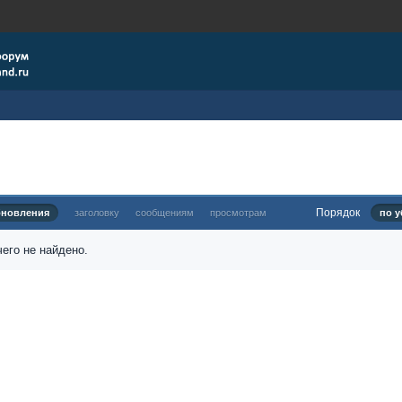
Порядок
бновления
заголовку
сообщениям
просмотрам
по у
его не найдено.