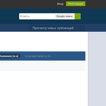
Вход
Регистрация
Google поиск
Просмотр новых публикаций
быванию (я-а)
по возрастанию (а-я)