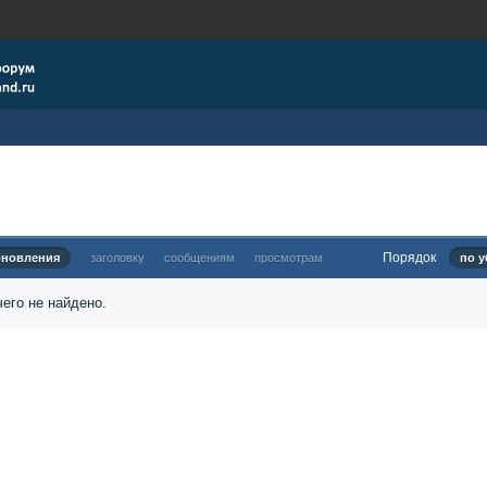
Порядок
бновления
заголовку
сообщениям
просмотрам
по у
его не найдено.