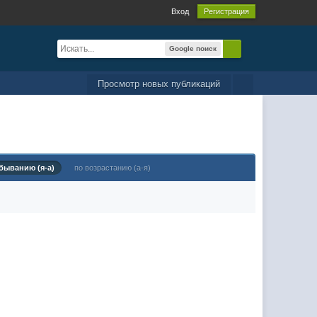
Вход
Регистрация
Google поиск
Просмотр новых публикаций
быванию (я-а)
по возрастанию (а-я)