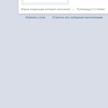
Форум владельцев интернет-магазинов
→
Публикации Z.U.Rafael
Изменить стиль
Отметить все сообщения прочитанными