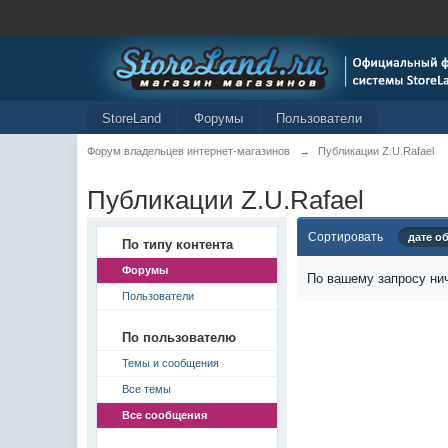
StoreLand
Форумы
Пользователи
Форум владельцев интернет-магазинов
→
Публикации Z.U.Rafael
Публикации Z.U.Rafael
Сортировать
дате о
По типу контента
Форумы
По вашему запросу нич
Пользователи
По пользователю
Темы и сообщения
Все темы
Все сообщения