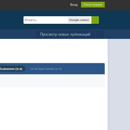
Вход
Регистрация
Google поиск
Просмотр новых публикаций
быванию (я-а)
по возрастанию (а-я)