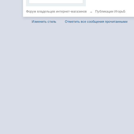
Форум владельцев интернет-магазинов
→
Публикации ИгорьБ
Изменить стиль
Отметить все сообщения прочитанными