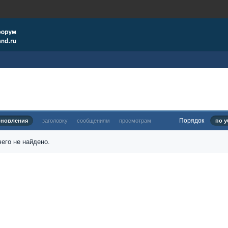
Порядок
бновления
заголовку
сообщениям
просмотрам
по у
его не найдено.