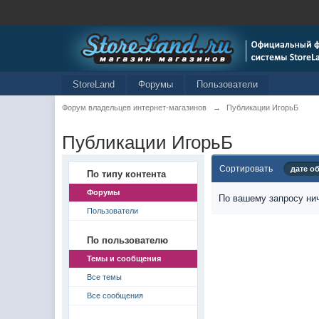
StoreLand
Форумы
Пользователи
Форум владельцев интернет-магазинов
→
Публикации ИгорьБ
Публикации ИгорьБ
Сортировать
дате о
По типу контента
Форумы
По вашему запросу нич
Пользователи
По пользователю
Темы и сообщения
Все темы
Все сообщения