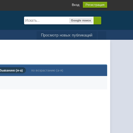
Вход
Регистрация
Google поиск
Просмотр новых публикаций
быванию (я-а)
по возрастанию (а-я)