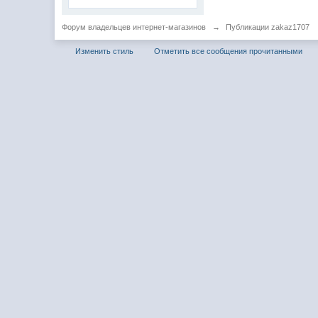
Форум владельцев интернет-магазинов
→
Публикации zakaz1707
Изменить стиль
Отметить все сообщения прочитанными