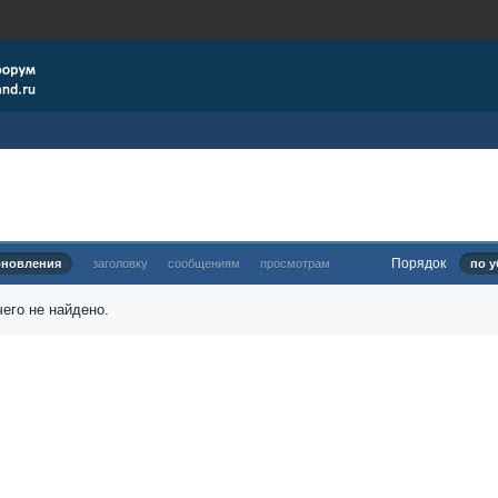
Порядок
бновления
заголовку
сообщениям
просмотрам
по у
его не найдено.