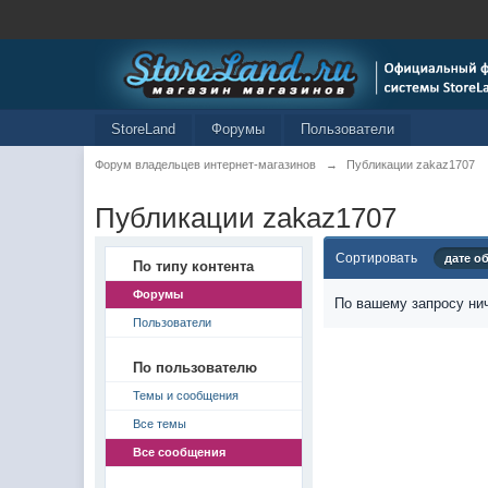
StoreLand
Форумы
Пользователи
Форум владельцев интернет-магазинов
→
Публикации zakaz1707
Публикации zakaz1707
Сортировать
дате о
По типу контента
Форумы
По вашему запросу нич
Пользователи
По пользователю
Темы и сообщения
Все темы
Все сообщения