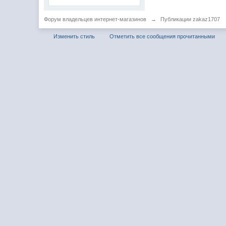
Форум владельцев интернет-магазинов
→
Публикации zakaz1707
Изменить стиль
Отметить все сообщения прочитанными