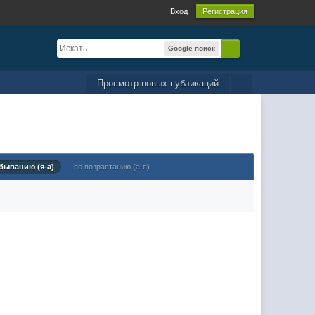
Вход
Регистрация
Google поиск
Просмотр новых публикаций
быванию (я-а)
по возрастанию (а-я)