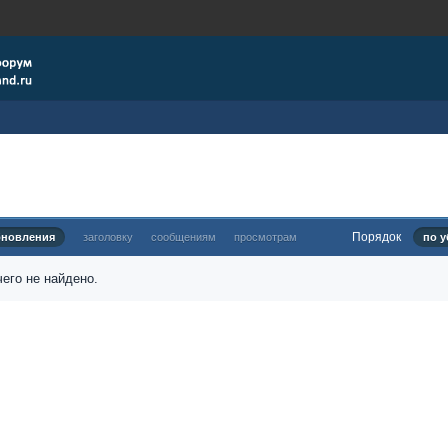
Порядок
бновления
заголовку
сообщениям
просмотрам
по у
его не найдено.