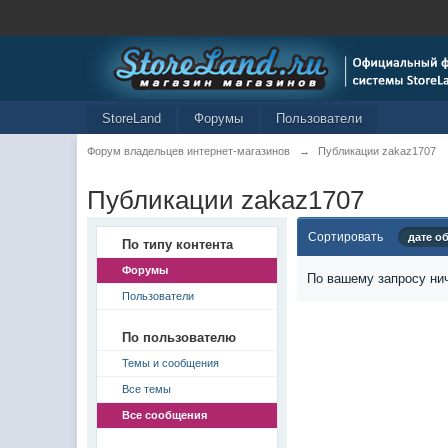
StoreLand
Форумы
Пользователи
Форум владельцев интернет-магазинов
→
Публикации zakaz1707
Публикации zakaz1707
Сортировать
дате о
По типу контента
Форумы
По вашему запросу нич
Пользователи
По пользователю
Темы и сообщения
Все темы
Все сообщения