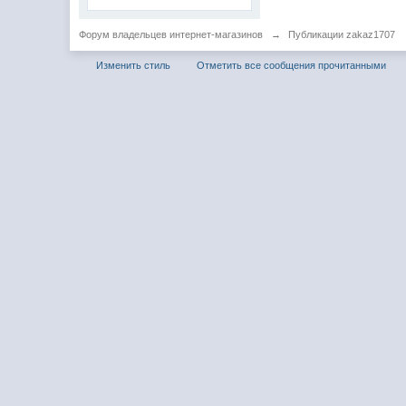
Форум владельцев интернет-магазинов
→
Публикации zakaz1707
Изменить стиль
Отметить все сообщения прочитанными