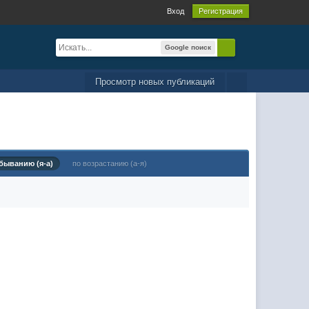
Вход
Регистрация
Google поиск
Просмотр новых публикаций
быванию (я-а)
по возрастанию (а-я)