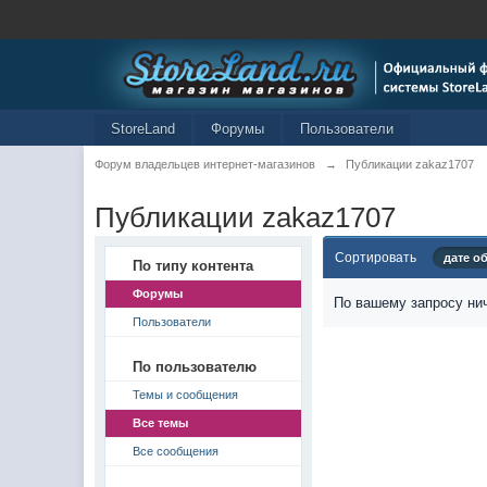
StoreLand
Форумы
Пользователи
Форум владельцев интернет-магазинов
→
Публикации zakaz1707
Публикации zakaz1707
Сортировать
дате о
По типу контента
Форумы
По вашему запросу нич
Пользователи
По пользователю
Темы и сообщения
Все темы
Все сообщения