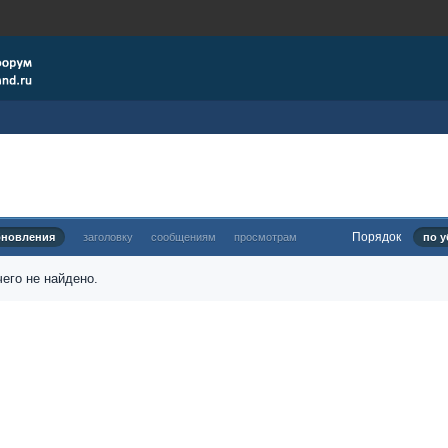
Порядок
бновления
заголовку
сообщениям
просмотрам
по у
его не найдено.