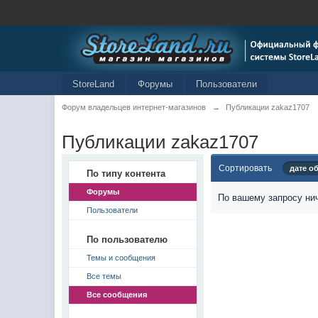
StoreLand
Форумы
Пользователи
Форум владельцев интернет-магазинов
→
Публикации zakaz1707
Публикации zakaz1707
Сортировать
дате о
По типу контента
Форумы
По вашему запросу нич
Пользователи
По пользователю
Темы и сообщения
Все темы
Все сообщения