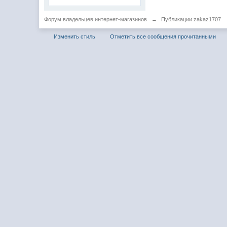
Форум владельцев интернет-магазинов
→
Публикации zakaz1707
Изменить стиль
Отметить все сообщения прочитанными