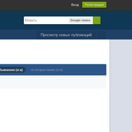
Вход
Регистрация
Google поиск
Просмотр новых публикаций
быванию (я-а)
по возрастанию (а-я)