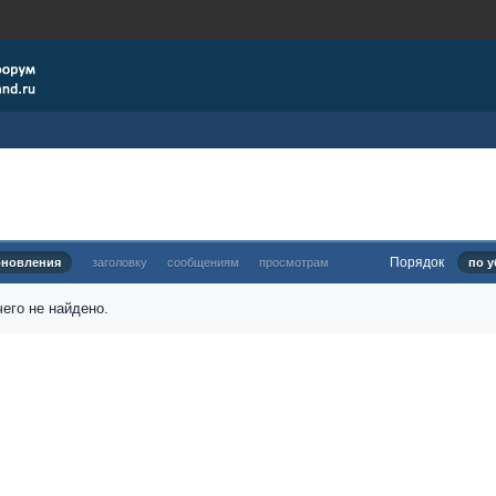
Порядок
бновления
заголовку
сообщениям
просмотрам
по у
его не найдено.