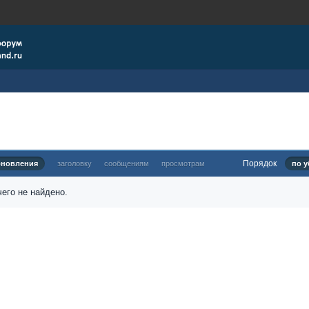
Порядок
бновления
заголовку
сообщениям
просмотрам
по у
его не найдено.