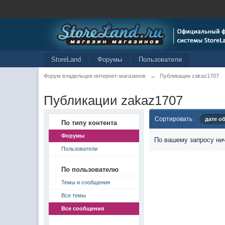
StoreLand
Форумы
Пользователи
Форум владельцев интернет-магазинов
→
Публикации zakaz1707
Публикации zakaz1707
Сортировать
дате о
По типу контента
Форумы
По вашему запросу нич
Пользователи
По пользователю
Темы и сообщения
Все темы
Все сообщения