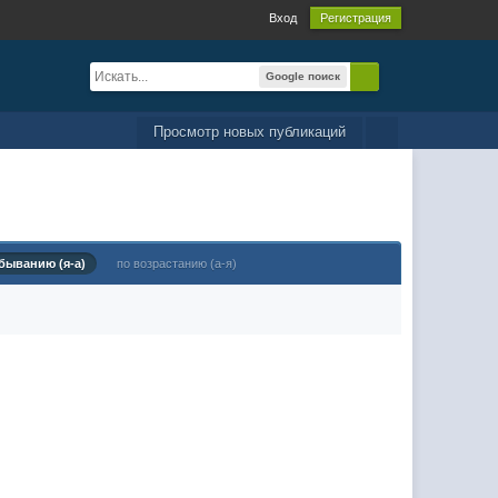
Вход
Регистрация
Google поиск
Просмотр новых публикаций
быванию (я-а)
по возрастанию (а-я)