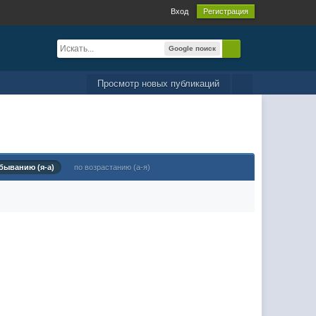
Вход
Регистрация
Google поиск
Просмотр новых публикаций
быванию (я-а)
по возрастанию (а-я)