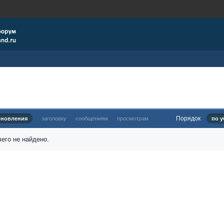
Порядок
бновления
заголовку
сообщениям
просмотрам
по у
его не найдено.