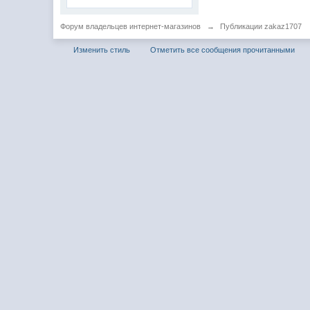
Форум владельцев интернет-магазинов
→
Публикации zakaz1707
Изменить стиль
Отметить все сообщения прочитанными