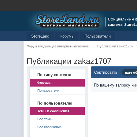
StoreLand
Форумы
Пользователи
Форум владельцев интернет-магазинов
→
Публикации zakaz1707
Публикации zakaz1707
Сортировать
дате о
По типу контента
Форумы
По вашему запросу нич
Пользователи
По пользователю
Темы и сообщения
Все темы
Все сообщения