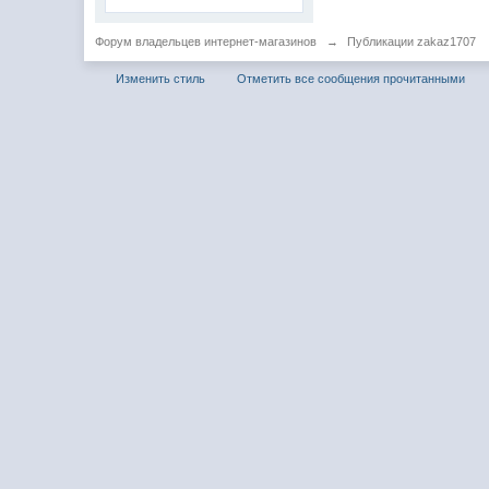
Форум владельцев интернет-магазинов
→
Публикации zakaz1707
Изменить стиль
Отметить все сообщения прочитанными