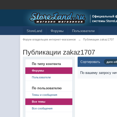
StoreLand
Форумы
Пользователи
Форум владельцев интернет-магазинов
→
Публикации zakaz1707
Публикации zakaz1707
Сортировать
дате о
По типу контента
Форумы
По вашему запросу нич
Пользователи
По пользователю
Темы и сообщения
Все темы
Все сообщения