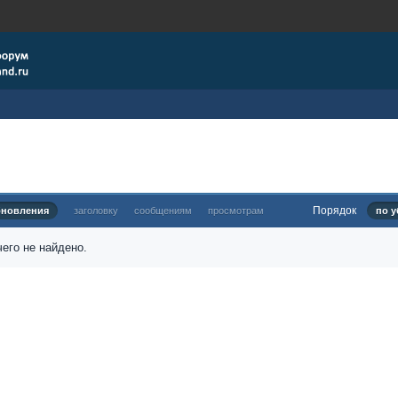
Порядок
бновления
заголовку
сообщениям
просмотрам
по у
его не найдено.