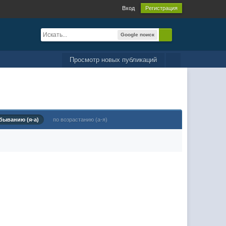
Вход
Регистрация
Google поиск
Просмотр новых публикаций
быванию (я-а)
по возрастанию (а-я)