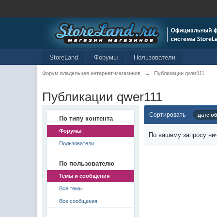
StoreLand
Форумы
Пользователи
Форум владельцев интернет-магазинов
→
Публикации qwer111
Публикации qwer111
Сортировать
дате о
По типу контента
Форумы
По вашему запросу нич
Пользователи
По пользователю
Темы и сообщения
Все темы
Все сообщения