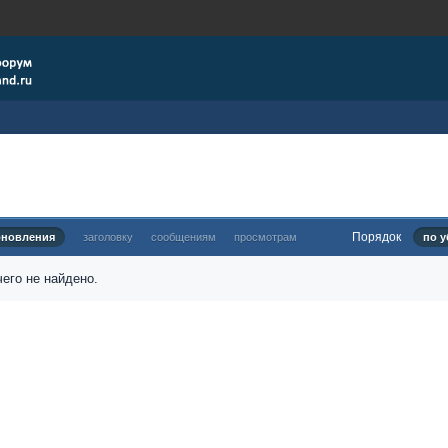
Порядок
бновления
заголовку
сообщениям
просмотрам
по у
его не найдено.