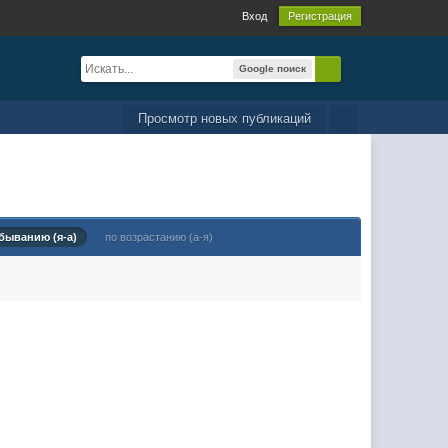
Вход
Регистрация
Google поиск
Просмотр новых публикаций
быванию (я-а)
по возрастанию (а-я)