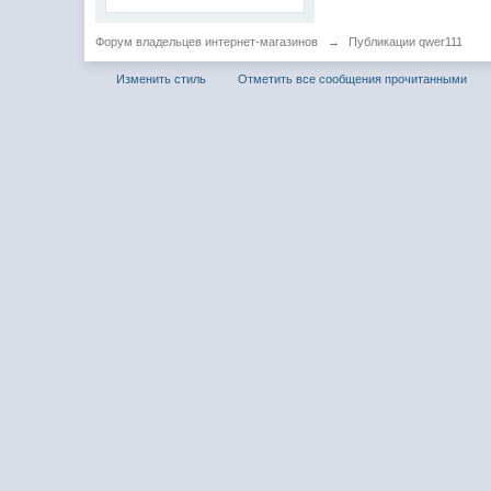
Форум владельцев интернет-магазинов
→
Публикации qwer111
Изменить стиль
Отметить все сообщения прочитанными