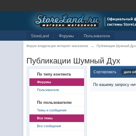
StoreLand
Форумы
Пользователи
Форум владельцев интернет-магазинов
→
Публикации Шумный Ду
Публикации Шумный Дух
Сортировать
дате о
По типу контента
Форумы
По вашему запросу нич
Пользователи
По пользователю
Темы и сообщения
Все темы
Все сообщения