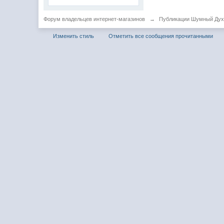
Форум владельцев интернет-магазинов
→
Публикации Шумный Ду
Изменить стиль
Отметить все сообщения прочитанными