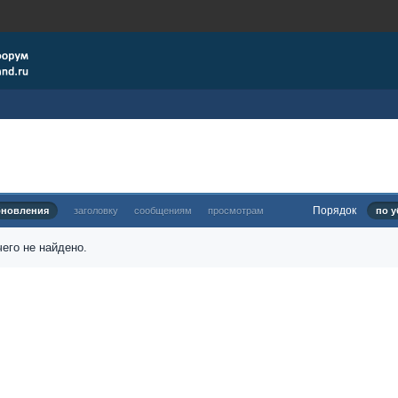
х
Порядок
бновления
заголовку
сообщениям
просмотрам
по у
его не найдено.