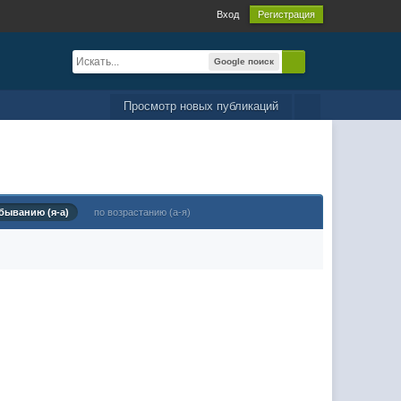
Вход
Регистрация
Google поиск
Просмотр новых публикаций
быванию (я-а)
по возрастанию (а-я)