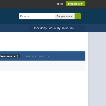
Вход
Регистрация
Google поиск
Просмотр новых публикаций
быванию (я-а)
по возрастанию (а-я)