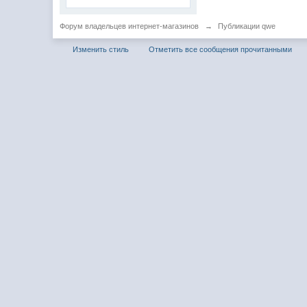
Форум владельцев интернет-магазинов
→
Публикации qwe
Изменить стиль
Отметить все сообщения прочитанными