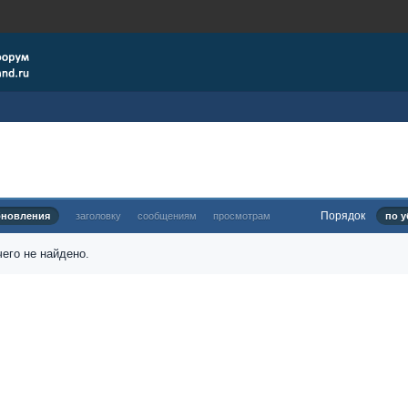
Порядок
бновления
заголовку
сообщениям
просмотрам
по у
его не найдено.