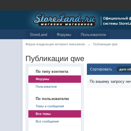
StoreLand
Форумы
Пользователи
Форум владельцев интернет-магазинов
→
Публикации qwe
Публикации qwe
Сортировать
дате о
По типу контента
Форумы
По вашему запросу нич
Пользователи
По пользователю
Темы и сообщения
Все темы
Все сообщения