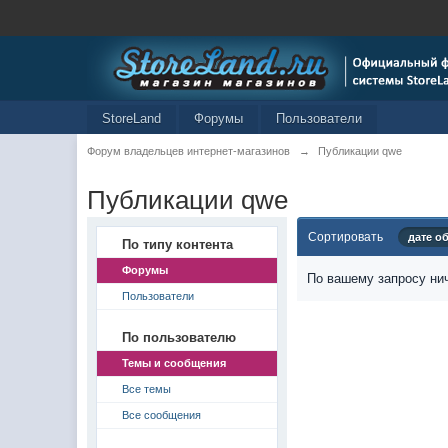
StoreLand
Форумы
Пользователи
Форум владельцев интернет-магазинов
→
Публикации qwe
Публикации qwe
Сортировать
дате о
По типу контента
Форумы
По вашему запросу нич
Пользователи
По пользователю
Темы и сообщения
Все темы
Все сообщения