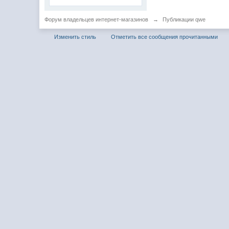
Форум владельцев интернет-магазинов
→
Публикации qwe
Изменить стиль
Отметить все сообщения прочитанными