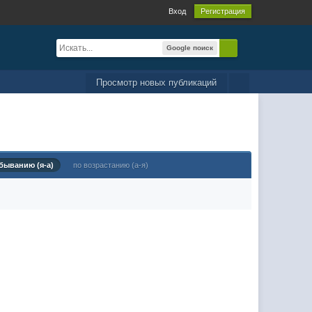
Вход
Регистрация
Google поиск
Просмотр новых публикаций
быванию (я-а)
по возрастанию (а-я)