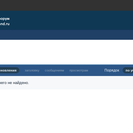
Порядок
бновления
заголовку
сообщениям
просмотрам
по у
его не найдено.