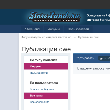
StoreLand
Форумы
Пользователи
Форум владельцев интернет-магазинов
→
Публикации qwe
Публикации qwe
Сортировать
дате о
По типу контента
Форумы
По вашему запросу нич
Пользователи
По пользователю
Темы и сообщения
Все темы
Все сообщения