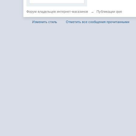
Форум владельцев интернет-магазинов
→
Публикации qwe
Изменить стиль
Отметить все сообщения прочитанными