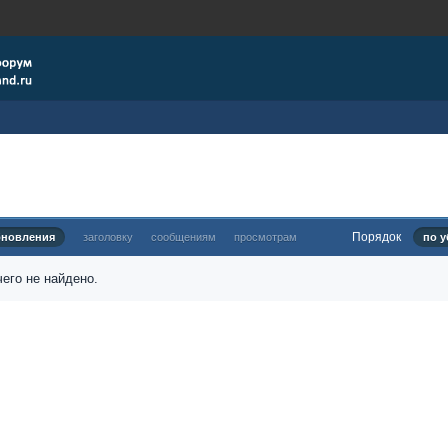
Порядок
бновления
заголовку
сообщениям
просмотрам
по у
его не найдено.