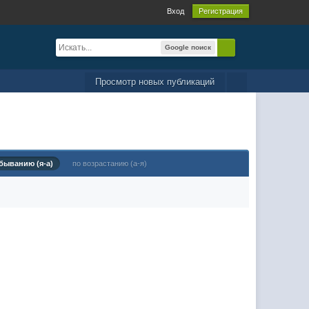
Вход
Регистрация
Google поиск
Просмотр новых публикаций
быванию (я-а)
по возрастанию (а-я)