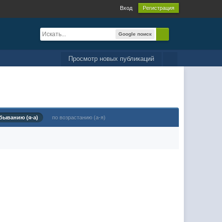
Вход
Регистрация
Google поиск
Просмотр новых публикаций
быванию (я-а)
по возрастанию (а-я)