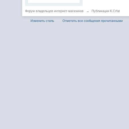
Форум владельцев интернет-магазинов
→
Публикации K.Crfat
Изменить стиль
Отметить все сообщения прочитанными