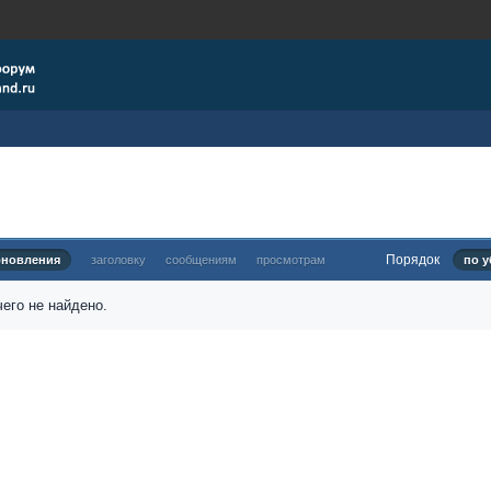
Порядок
бновления
заголовку
сообщениям
просмотрам
по у
его не найдено.