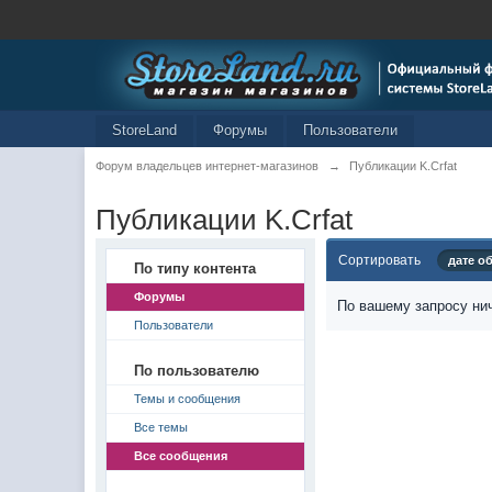
StoreLand
Форумы
Пользователи
Форум владельцев интернет-магазинов
→
Публикации K.Crfat
Публикации K.Crfat
Сортировать
дате о
По типу контента
Форумы
По вашему запросу нич
Пользователи
По пользователю
Темы и сообщения
Все темы
Все сообщения