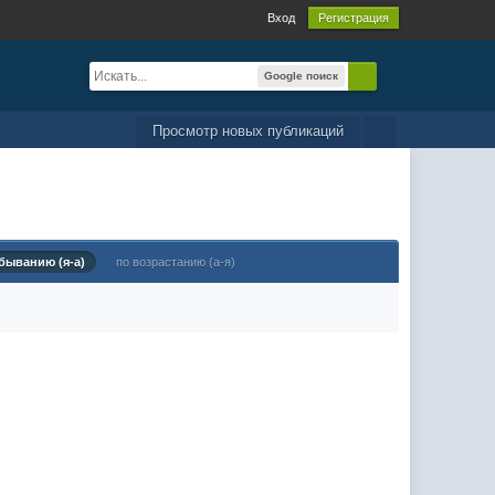
Вход
Регистрация
Google поиск
Просмотр новых публикаций
быванию (я-а)
по возрастанию (а-я)