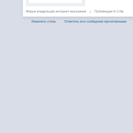
Форум владельцев интернет-магазинов
→
Публикации K.Crfat
Изменить стиль
Отметить все сообщения прочитанными