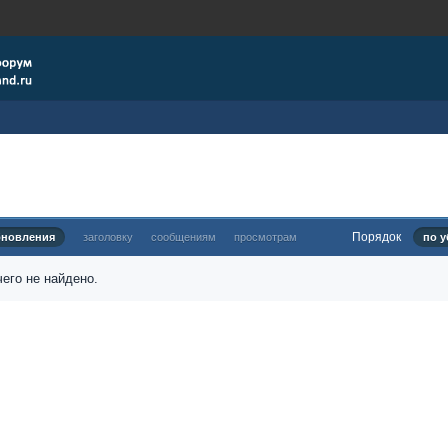
Порядок
бновления
заголовку
сообщениям
просмотрам
по у
его не найдено.