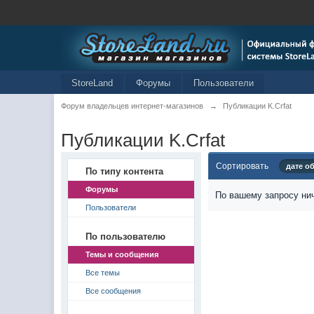
StoreLand
Форумы
Пользователи
Форум владельцев интернет-магазинов
→
Публикации K.Crfat
Публикации K.Crfat
Сортировать
дате о
По типу контента
Форумы
По вашему запросу нич
Пользователи
По пользователю
Темы и сообщения
Все темы
Все сообщения