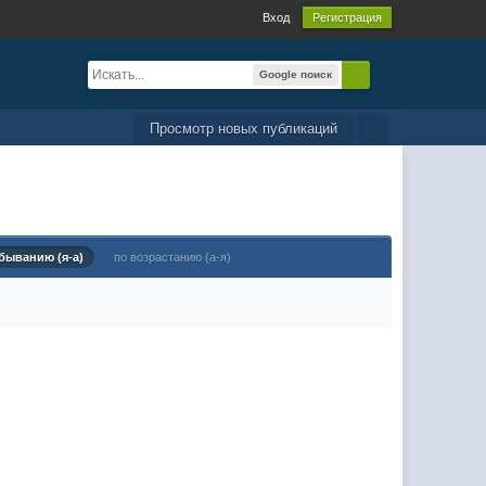
Вход
Регистрация
Google поиск
Просмотр новых публикаций
быванию (я-а)
по возрастанию (а-я)