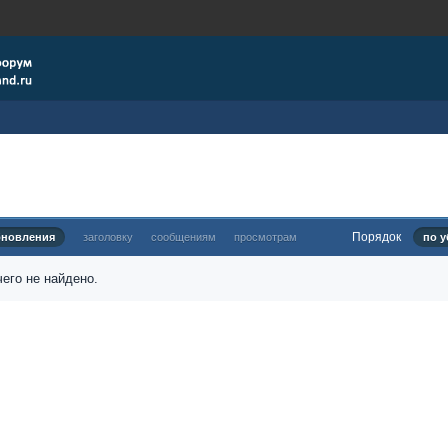
Порядок
бновления
заголовку
сообщениям
просмотрам
по у
его не найдено.