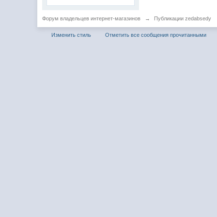
Форум владельцев интернет-магазинов
→
Публикации zedabsedy
Изменить стиль
Отметить все сообщения прочитанными