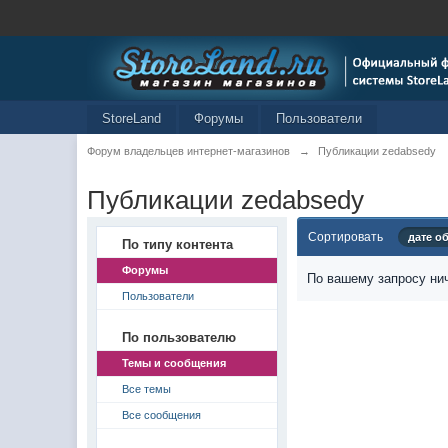
StoreLand
Форумы
Пользователи
Форум владельцев интернет-магазинов
→
Публикации zedabsedy
Публикации zedabsedy
Сортировать
дате о
По типу контента
Форумы
По вашему запросу нич
Пользователи
По пользователю
Темы и сообщения
Все темы
Все сообщения