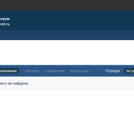
Порядок
бновления
заголовку
сообщениям
просмотрам
по у
его не найдено.