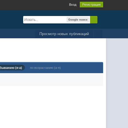
Вход
Регистрация
Google поиск
Просмотр новых публикаций
быванию (я-а)
по возрастанию (а-я)