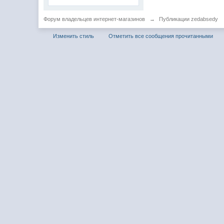
Форум владельцев интернет-магазинов
→
Публикации zedabsedy
Изменить стиль
Отметить все сообщения прочитанными