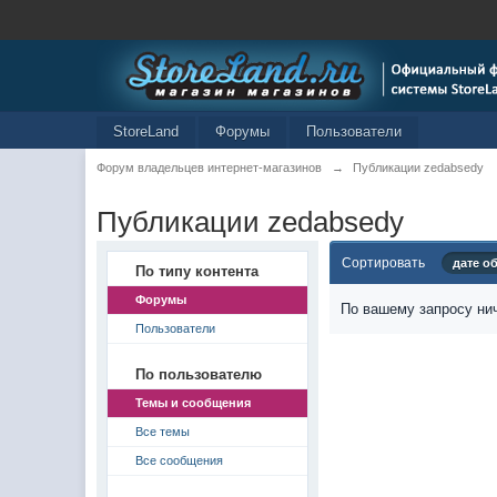
StoreLand
Форумы
Пользователи
Форум владельцев интернет-магазинов
→
Публикации zedabsedy
Публикации zedabsedy
Сортировать
дате о
По типу контента
Форумы
По вашему запросу нич
Пользователи
По пользователю
Темы и сообщения
Все темы
Все сообщения