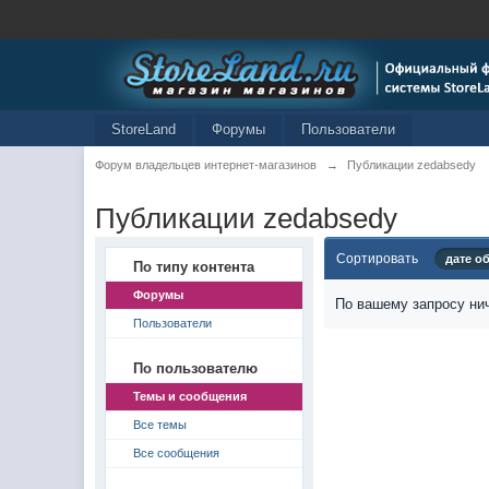
StoreLand
Форумы
Пользователи
Форум владельцев интернет-магазинов
→
Публикации zedabsedy
Публикации zedabsedy
Сортировать
дате о
По типу контента
Форумы
По вашему запросу нич
Пользователи
По пользователю
Темы и сообщения
Все темы
Все сообщения