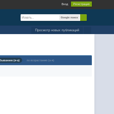
Вход
Регистрация
Google поиск
Просмотр новых публикаций
быванию (я-а)
по возрастанию (а-я)