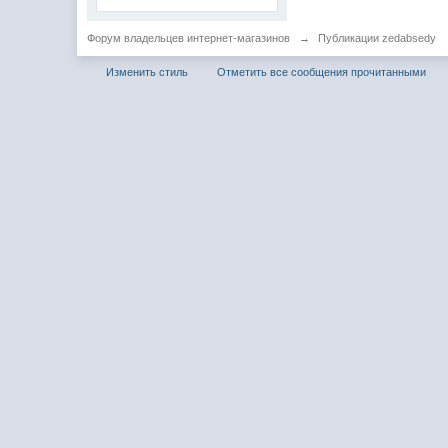
Форум владельцев интернет-магазинов
→
Публикации zedabsedy
Изменить стиль
Отметить все сообщения прочитанными