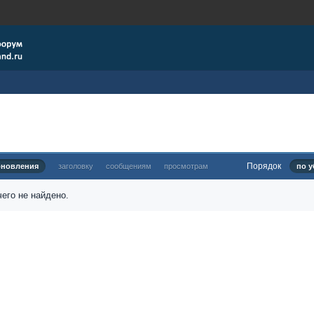
Порядок
бновления
заголовку
сообщениям
просмотрам
по у
его не найдено.