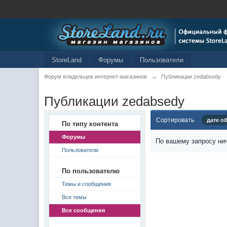
StoreLand
Форумы
Пользователи
Форум владельцев интернет-магазинов
→
Публикации zedabsedy
Публикации zedabsedy
Сортировать
дате о
По типу контента
Форумы
По вашему запросу нич
Пользователи
По пользователю
Темы и сообщения
Все темы
Все сообщения