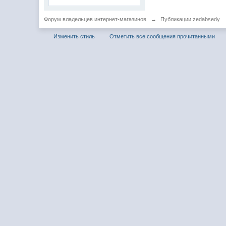
Форум владельцев интернет-магазинов
→
Публикации zedabsedy
Изменить стиль
Отметить все сообщения прочитанными