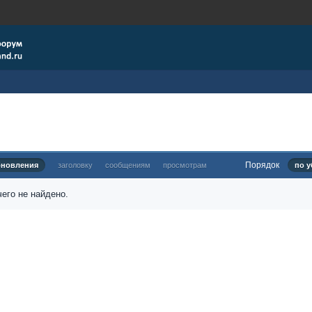
Порядок
бновления
заголовку
сообщениям
просмотрам
по у
его не найдено.