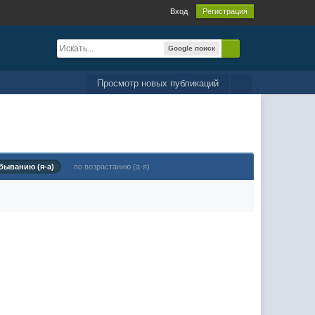
Вход
Регистрация
Google поиск
Просмотр новых публикаций
быванию (я-а)
по возрастанию (а-я)