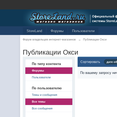
StoreLand
Форумы
Пользователи
Форум владельцев интернет-магазинов
→
Публикации Окси
Публикации Окси
Сортировать
дате о
По типу контента
Форумы
По вашему запросу нич
Пользователи
По пользователю
Темы и сообщения
Все темы
Все сообщения