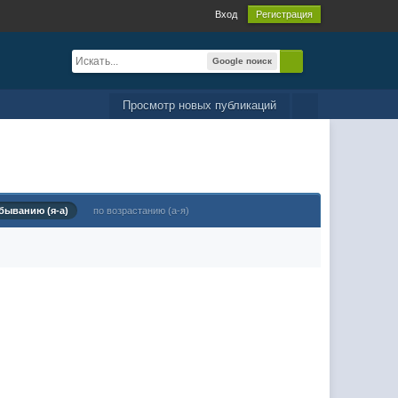
Вход
Регистрация
Google поиск
Просмотр новых публикаций
быванию (я-а)
по возрастанию (а-я)