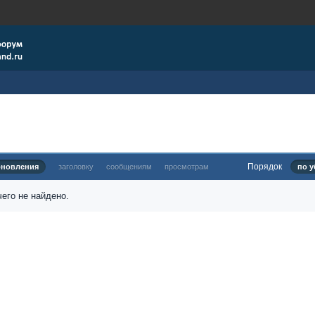
Порядок
бновления
заголовку
сообщениям
просмотрам
по у
его не найдено.