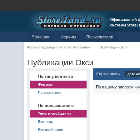
StoreLand
Форумы
Пользователи
Форум владельцев интернет-магазинов
→
Публикации Окси
Публикации Окси
Сортировать
дате о
По типу контента
Форумы
По вашему запросу нич
Пользователи
По пользователю
Темы и сообщения
Все темы
Все сообщения