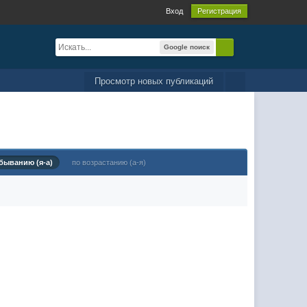
Вход
Регистрация
Google поиск
Просмотр новых публикаций
быванию (я-а)
по возрастанию (а-я)