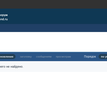
Порядок
бновления
заголовку
сообщениям
просмотрам
по у
его не найдено.