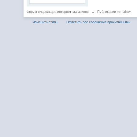
Форум владельцев интернет-магазинов
→
Публикации m.mailow
Изменить стиль
Отметить все сообщения прочитанными