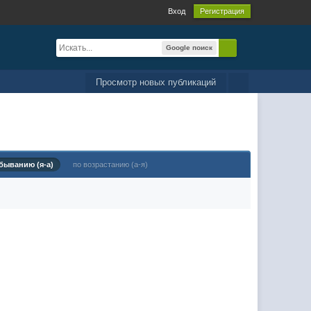
Вход
Регистрация
Google поиск
Просмотр новых публикаций
быванию (я-а)
по возрастанию (а-я)