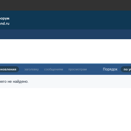
Порядок
бновления
заголовку
сообщениям
просмотрам
по у
его не найдено.