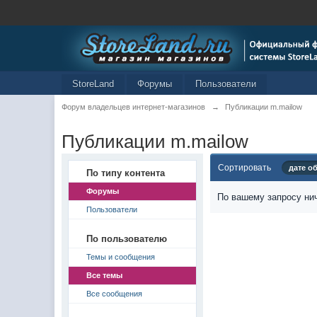
StoreLand
Форумы
Пользователи
Форум владельцев интернет-магазинов
→
Публикации m.mailow
Публикации m.mailow
Сортировать
дате о
По типу контента
Форумы
По вашему запросу нич
Пользователи
По пользователю
Темы и сообщения
Все темы
Все сообщения