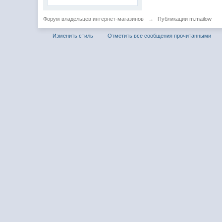
Форум владельцев интернет-магазинов
→
Публикации m.mailow
Изменить стиль
Отметить все сообщения прочитанными