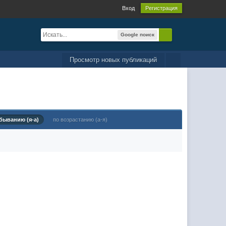
Вход
Регистрация
Google поиск
Просмотр новых публикаций
быванию (я-а)
по возрастанию (а-я)