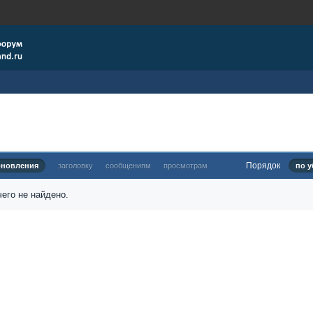
Порядок
бновления
заголовку
сообщениям
просмотрам
по у
его не найдено.