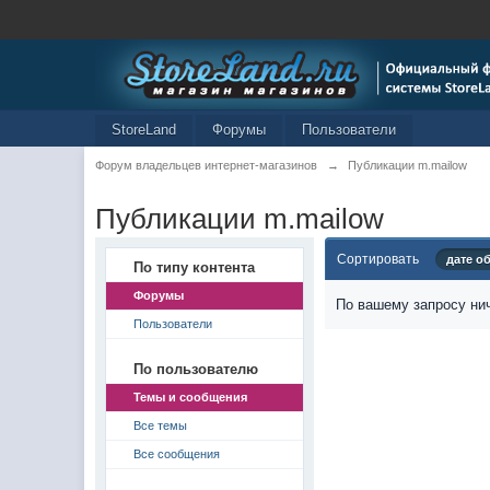
StoreLand
Форумы
Пользователи
Форум владельцев интернет-магазинов
→
Публикации m.mailow
Публикации m.mailow
Сортировать
дате о
По типу контента
Форумы
По вашему запросу нич
Пользователи
По пользователю
Темы и сообщения
Все темы
Все сообщения