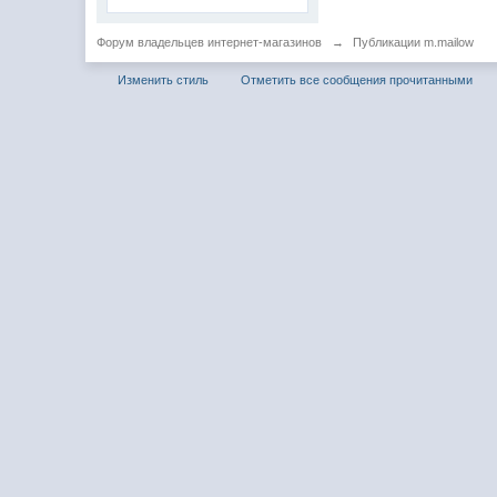
Форум владельцев интернет-магазинов
→
Публикации m.mailow
Изменить стиль
Отметить все сообщения прочитанными