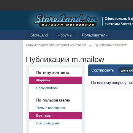
StoreLand
Форумы
Пользователи
Форум владельцев интернет-магазинов
→
Публикации m.mailow
Публикации m.mailow
Сортировать
дате о
По типу контента
Форумы
По вашему запросу нич
Пользователи
По пользователю
Темы и сообщения
Все темы
Все сообщения