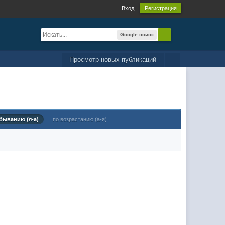
Вход
Регистрация
Google поиск
Просмотр новых публикаций
быванию (я-а)
по возрастанию (а-я)