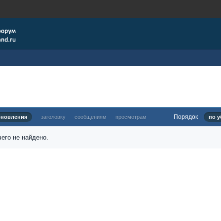
Порядок
бновления
заголовку
сообщениям
просмотрам
по у
его не найдено.