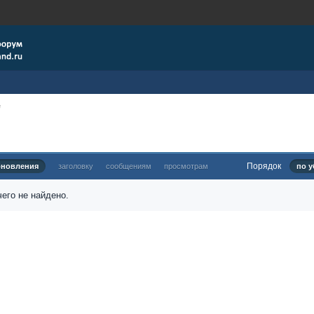
e
Порядок
бновления
заголовку
сообщениям
просмотрам
по у
его не найдено.