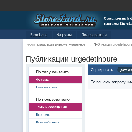
StoreLand
Форумы
Пользователи
Форум владельцев интернет-магазинов
→
Публикации urgedetinour
Публикации urgedetinoure
Сортировать
дате о
По типу контента
Форумы
По вашему запросу нич
Пользователи
По пользователю
Темы и сообщения
Все темы
Все сообщения