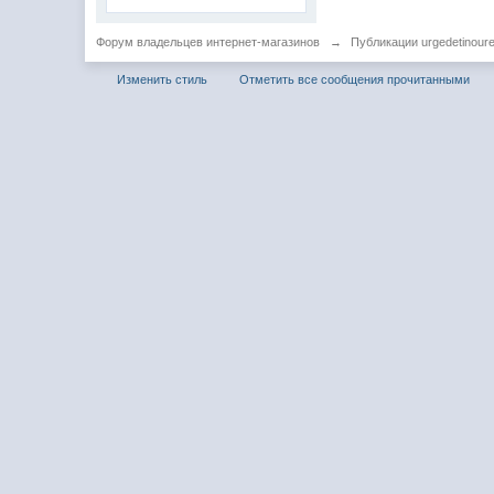
Форум владельцев интернет-магазинов
→
Публикации urgedetinour
Изменить стиль
Отметить все сообщения прочитанными