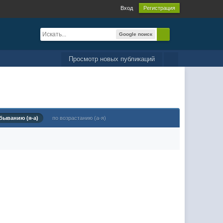
Вход
Регистрация
Google поиск
Просмотр новых публикаций
быванию (я-а)
по возрастанию (а-я)