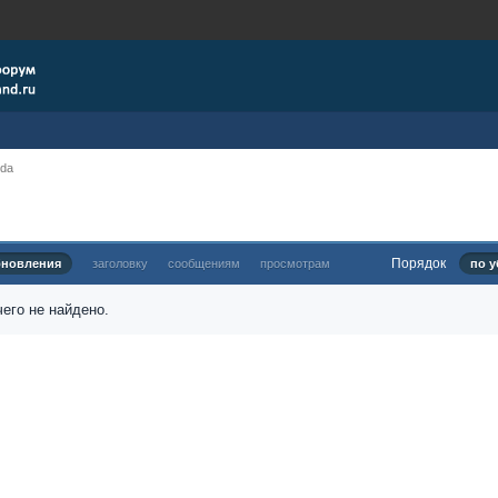
nda
Порядок
бновления
заголовку
сообщениям
просмотрам
по у
его не найдено.