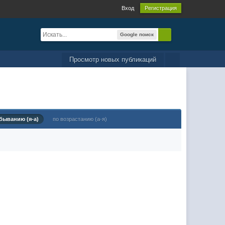
Вход
Регистрация
Google поиск
Просмотр новых публикаций
быванию (я-а)
по возрастанию (а-я)