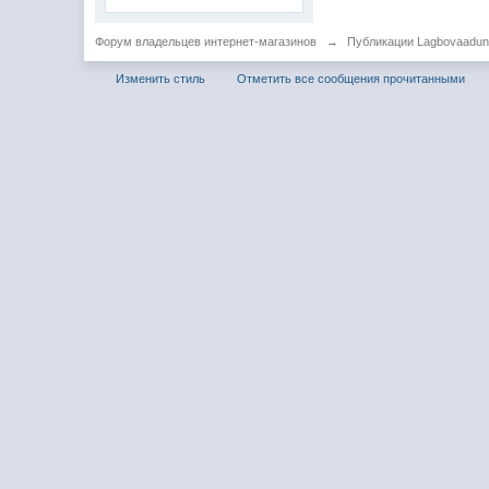
Форум владельцев интернет-магазинов
→
Публикации Lagbovaadu
Изменить стиль
Отметить все сообщения прочитанными