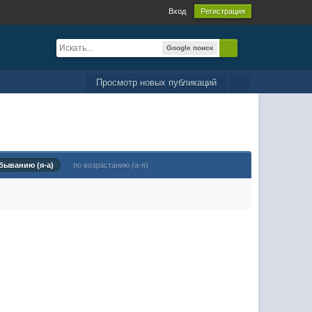
Вход
Регистрация
Google поиск
Просмотр новых публикаций
быванию (я-а)
по возрастанию (а-я)