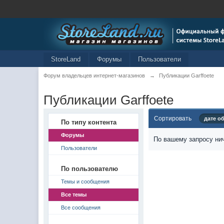
StoreLand
Форумы
Пользователи
Форум владельцев интернет-магазинов
→
Публикации Garffoete
Публикации Garffoete
Сортировать
дате о
По типу контента
Форумы
По вашему запросу нич
Пользователи
По пользователю
Темы и сообщения
Все темы
Все сообщения