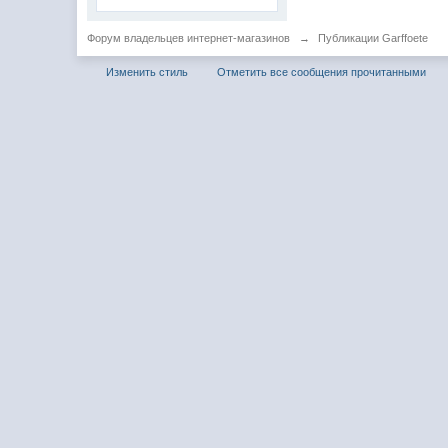
Форум владельцев интернет-магазинов
→
Публикации Garffoete
Изменить стиль
Отметить все сообщения прочитанными