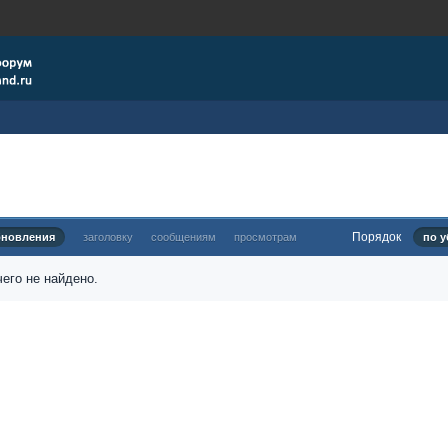
Порядок
бновления
заголовку
сообщениям
просмотрам
по у
его не найдено.