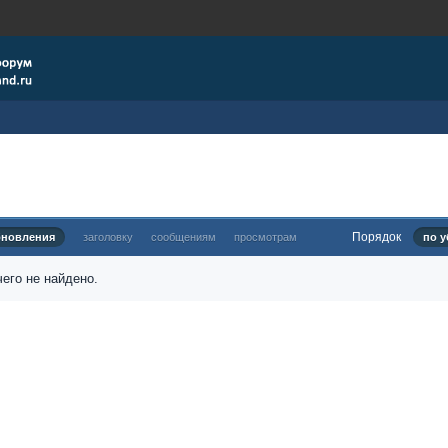
Порядок
бновления
заголовку
сообщениям
просмотрам
по у
его не найдено.