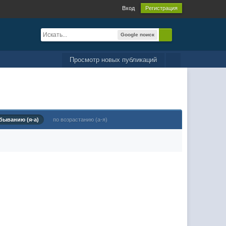
Вход
Регистрация
Google поиск
Просмотр новых публикаций
быванию (я-а)
по возрастанию (а-я)