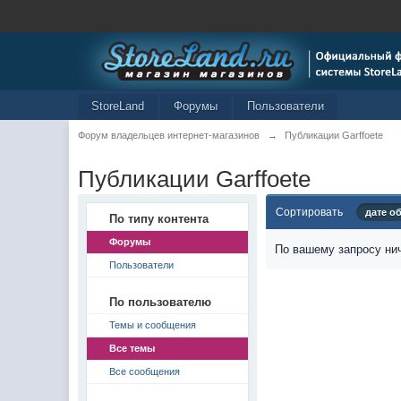
StoreLand
Форумы
Пользователи
Форум владельцев интернет-магазинов
→
Публикации Garffoete
Публикации Garffoete
Сортировать
дате о
По типу контента
Форумы
По вашему запросу нич
Пользователи
По пользователю
Темы и сообщения
Все темы
Все сообщения