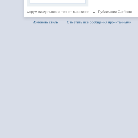
Форум владельцев интернет-магазинов
→
Публикации Garffoete
Изменить стиль
Отметить все сообщения прочитанными