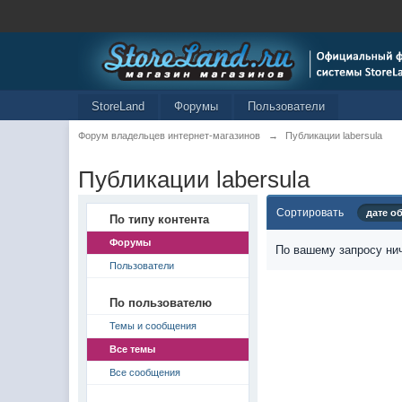
StoreLand
Форумы
Пользователи
Форум владельцев интернет-магазинов
→
Публикации labersula
Публикации labersula
Сортировать
дате о
По типу контента
Форумы
По вашему запросу нич
Пользователи
По пользователю
Темы и сообщения
Все темы
Все сообщения