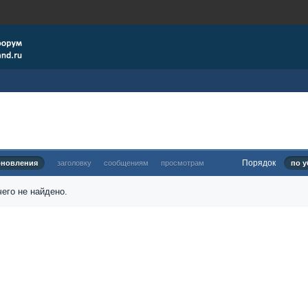
Порядок
бновления
заголовку
сообщениям
просмотрам
по у
его не найдено.