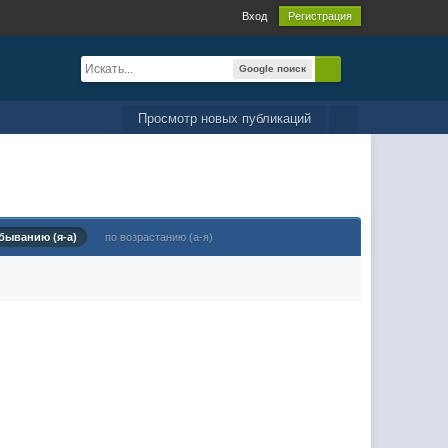
Вход
Регистрация
Google поиск
Просмотр новых публикаций
быванию (я-а)
по возрастанию (а-я)