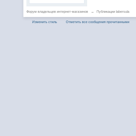
Форум владельцев интернет-магазинов
→
Публикации labersula
Изменить стиль
Отметить все сообщения прочитанными