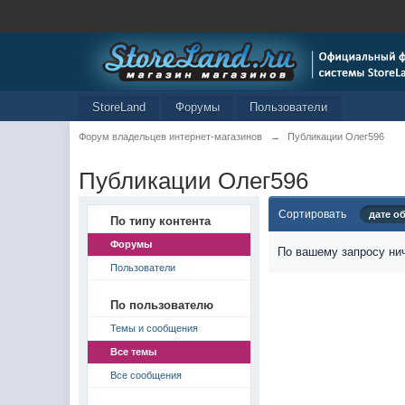
StoreLand
Форумы
Пользователи
Форум владельцев интернет-магазинов
→
Публикации Олег596
Публикации Олег596
Сортировать
дате о
По типу контента
Форумы
По вашему запросу нич
Пользователи
По пользователю
Темы и сообщения
Все темы
Все сообщения