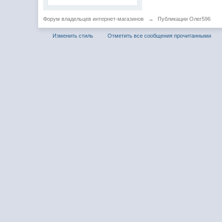
Форум владельцев интернет-магазинов
→
Публикации Олег596
Изменить стиль
Отметить все сообщения прочитанными