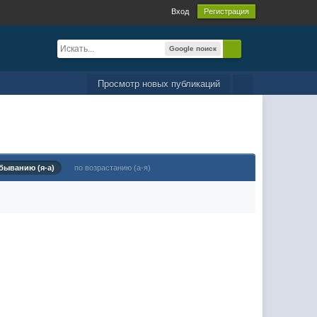
Вход
Регистрация
Google поиск
Просмотр новых публикаций
быванию (я-а)
по возрастанию (а-я)