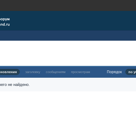
Порядок
бновления
заголовку
сообщениям
просмотрам
по у
его не найдено.