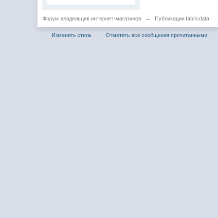
Форум владельцев интернет-магазинов
→
Публикации fabricdata
Изменить стиль
Отметить все сообщения прочитанными