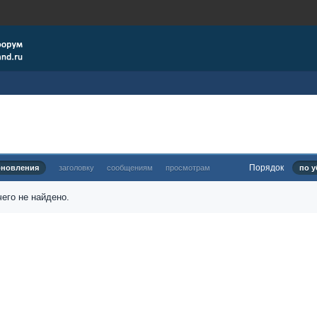
Порядок
бновления
заголовку
сообщениям
просмотрам
по у
его не найдено.