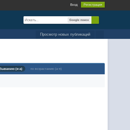
Вход
Регистрация
Google поиск
Просмотр новых публикаций
быванию (я-а)
по возрастанию (а-я)