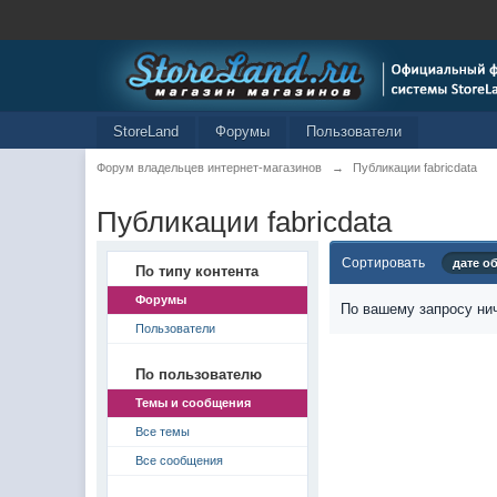
StoreLand
Форумы
Пользователи
Форум владельцев интернет-магазинов
→
Публикации fabricdata
Публикации fabricdata
Сортировать
дате о
По типу контента
Форумы
По вашему запросу нич
Пользователи
По пользователю
Темы и сообщения
Все темы
Все сообщения