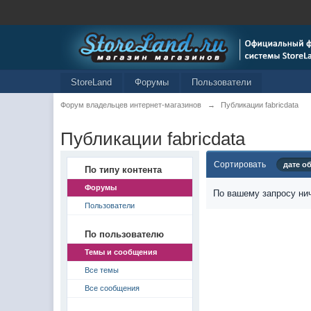
StoreLand
Форумы
Пользователи
Форум владельцев интернет-магазинов
→
Публикации fabricdata
Публикации fabricdata
Сортировать
дате о
По типу контента
Форумы
По вашему запросу нич
Пользователи
По пользователю
Темы и сообщения
Все темы
Все сообщения