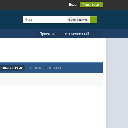
Вход
Регистрация
Google поиск
Просмотр новых публикаций
быванию (я-а)
по возрастанию (а-я)