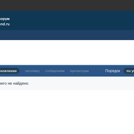
Порядок
бновления
заголовку
сообщениям
просмотрам
по у
его не найдено.