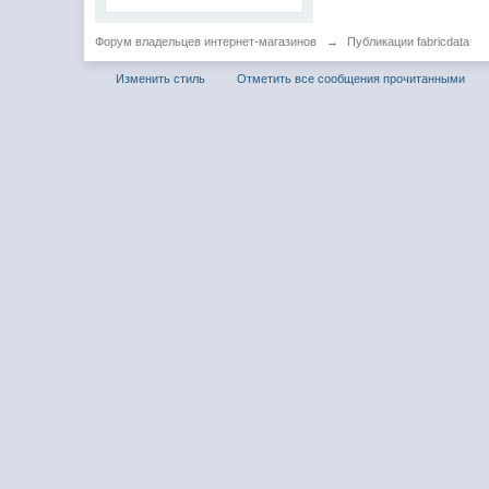
Форум владельцев интернет-магазинов
→
Публикации fabricdata
Изменить стиль
Отметить все сообщения прочитанными