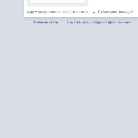
Форум владельцев интернет-магазинов
→
Публикации NeuttygeN
Изменить стиль
Отметить все сообщения прочитанными