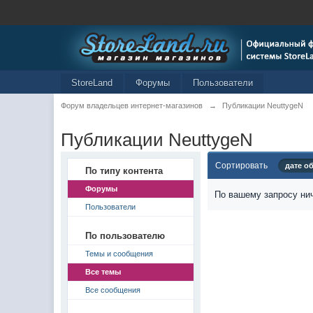
StoreLand
Форумы
Пользователи
Форум владельцев интернет-магазинов
→
Публикации NeuttygeN
Публикации NeuttygeN
Сортировать
дате о
По типу контента
Форумы
По вашему запросу нич
Пользователи
По пользователю
Темы и сообщения
Все темы
Все сообщения