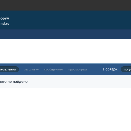
Порядок
бновления
заголовку
сообщениям
просмотрам
по у
его не найдено.