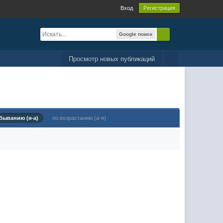
Вход
Регистрация
Google поиск
Просмотр новых публикаций
быванию (я-а)
по возрастанию (а-я)