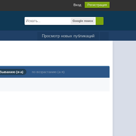
Вход
Регистрация
Google поиск
Просмотр новых публикаций
быванию (я-а)
по возрастанию (а-я)