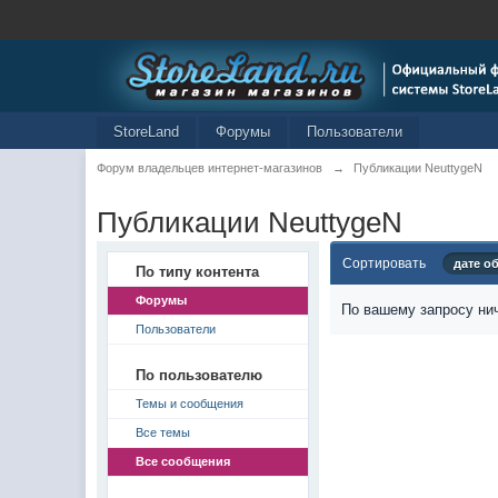
StoreLand
Форумы
Пользователи
Форум владельцев интернет-магазинов
→
Публикации NeuttygeN
Публикации NeuttygeN
Сортировать
дате о
По типу контента
Форумы
По вашему запросу нич
Пользователи
По пользователю
Темы и сообщения
Все темы
Все сообщения