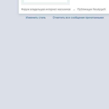
Форум владельцев интернет-магазинов
→
Публикации NeuttygeN
Изменить стиль
Отметить все сообщения прочитанными