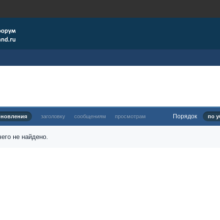
Порядок
бновления
заголовку
сообщениям
просмотрам
по у
его не найдено.